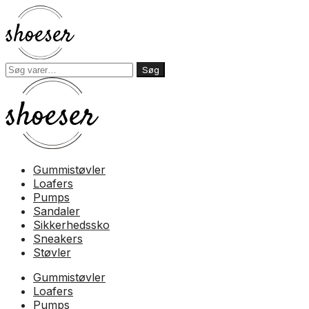
Søg
Søg
efter:
Gummistøvler
Loafers
Pumps
Sandaler
Sikkerhedssko
Sneakers
Støvler
Skip
Gummistøvler
to
Loafers
content
Pumps