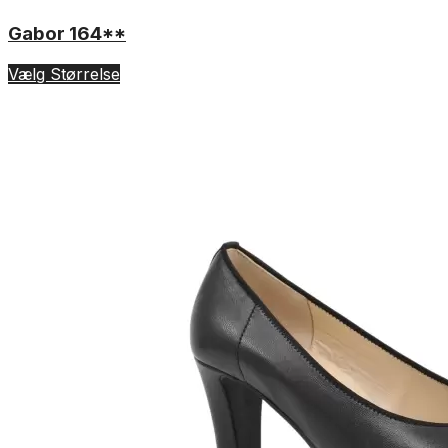
Gabor 164**
Vælg Størrelse